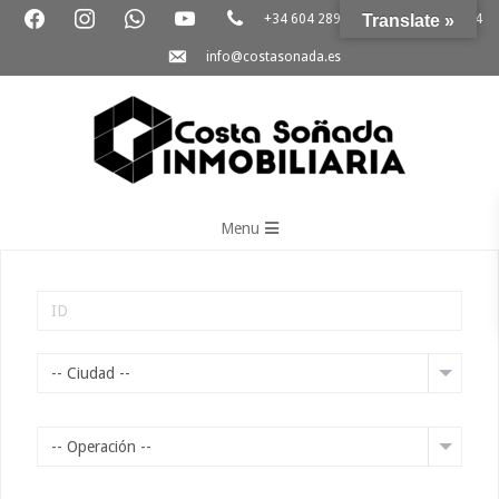
+34 604 289 264
Translate »
+34 865 796 054
info@costasonada.es
Inmobiliaria
Costa
Menu
Soñada
-- Ciudad --
-- Operación --