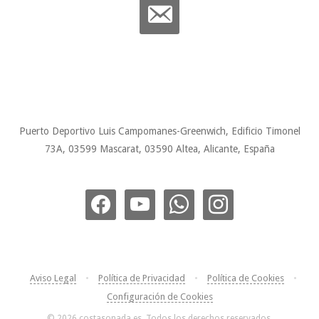
Puerto Deportivo Luis Campomanes-Greenwich, Edificio Timonel
73A, 03599 Mascarat, 03590 Altea, Alicante, España
Aviso Legal
•
Política de Privacidad
•
Política de Cookies
•
Configuración de Cookies
© 2026 costasonada.es. Todos los derechos reservados.