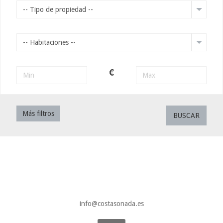
-- Tipo de propiedad --
-- Habitaciones --
€
Más filtros
BUSCAR
info@costasonada.es