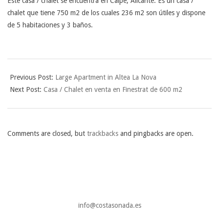
Este casa / chalet se encuentra en Calpe, Alicante. Es un casa /
chalet que tiene 750 m2 de los cuales 236 m2 son útiles y dispone
de 5 habitaciones y 3 baños.
2023-
05-
Previous Post:
Large Apartment in Altea La Nova
11
Next Post:
Casa / Chalet en venta en Finestrat de 600 m2
Comments are closed, but
trackbacks
and pingbacks are open.
info@costasonada.es