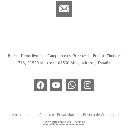
email-
alt
Puerto Deportivo Luis Campomanes-Greenwich, Edificio Timonel
73A, 03599 Mascarat, 03590 Altea, Alicante, España
facebook
youtube
whatsapp
instagram
Aviso Legal
•
Política de Privacidad
•
Política de Cookies
•
Configuración de Cookies