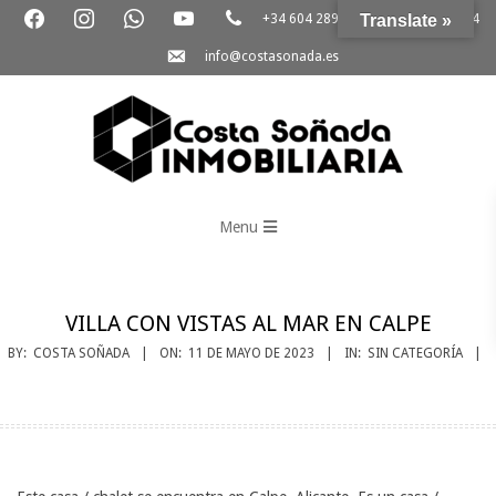
facebook
instagram
whatsapp
youtube
phone
Skip
+34 604 289 264
Translate »
+34 865 796 054
to
email-
info@costasonada.es
content
alt
Inmobiliaria
Primary
Costa
Menu
Navigation
Soñada
Menu
VILLA CON VISTAS AL MAR EN CALPE
BY:
COSTA SOÑADA
ON:
11 DE MAYO DE 2023
IN:
SIN CATEGORÍA