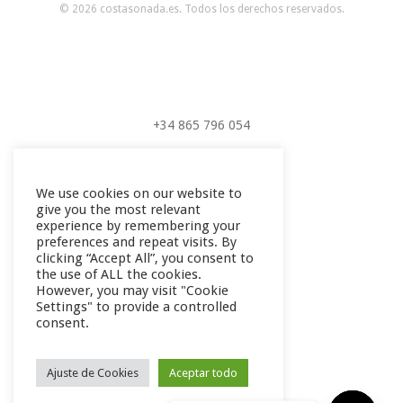
© 2026 costasonada.es. Todos los derechos reservados.
+34 865 796 054
+34 604 289 264
We use cookies on our website to
give you the most relevant
experience by remembering your
phone
preferences and repeat visits. By
clicking “Accept All”, you consent to
the use of ALL the cookies.
However, you may visit "Cookie
Settings" to provide a controlled
consent.
Ajuste de Cookies
Aceptar todo