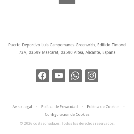
Puerto Deportivo Luis Campomanes-Greenwich, Edificio Timonel
73A, 03599 Mascarat, 03590 Altea, Alicante, España
facebook
youtube
whatsapp
instagram
Aviso Legal
•
Política de Privacidad
•
Política de Cookies
•
Configuración de Cookies
© 2026 costasonada.es. Todos los derechos reservados.