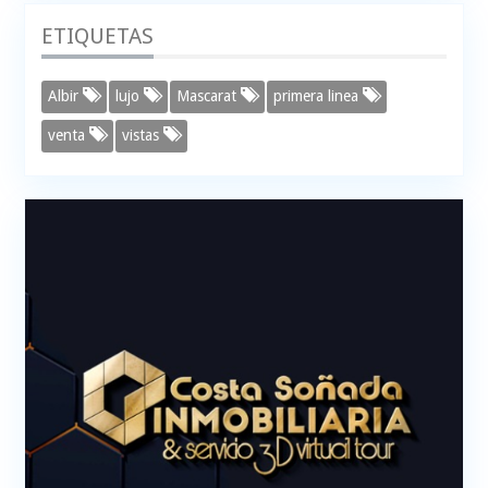
ETIQUETAS
Albir
lujo
Mascarat
primera linea
venta
vistas