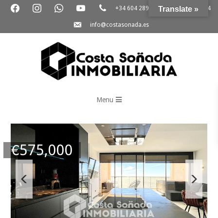
+34 604 289 264
Translate »
+34 865 796 054
info@costasonada.es
Inmobiliaria
Costa
Menu
Soñada
€
575,000