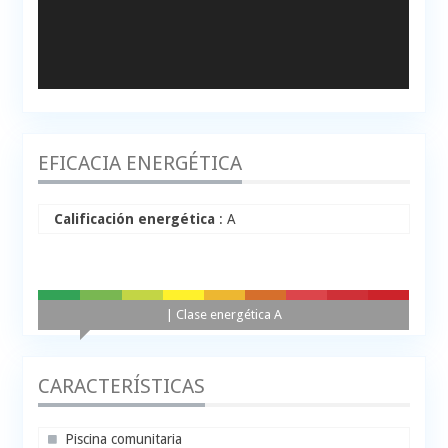
EFICACIA ENERGÉTICA
Calificación energética
: A
A+
A
B
C
D
E
F
G
H
| Clase energética A
CARACTERÍSTICAS
Piscina comunitaria