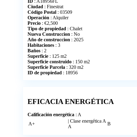
ID
: A18956FL
Ciudad
: Finestrat
Código Postal
: 03509
Operación
: Alquiler
Precio
:
€
2,500
Tipo de propiedad
: Chalet
Nueva Construccion
: No
Año de construccion
: 2025
Habitaciones
: 3
Baños
: 2
Superficie
: 125 m2
Superficie construido
: 150 m2
Superficie Parcela
: 320 m2
ID de propiedad
: 18956
EFICACIA ENERGÉTICA
Calificación energética
: A
| Clase energética A
A+
B
A