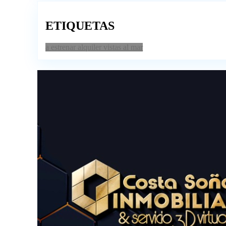
ETIQUETAS
a estrenar
alquiler
vistas al mar