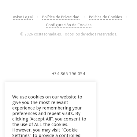
Aviso Legal
•
Política de Privacidad
•
Política de Cookies
•
Configuración de Cookies
© 2026 costasonada.es. Todos los derechos reservados.
+34 865 796 054
+34 604 289 264
We use cookies on our website to
give you the most relevant
experience by remembering your
preferences and repeat visits. By
clicking “Accept All”, you consent to
the use of ALL the cookies.
However, you may visit "Cookie
Settings" to provide a controlled