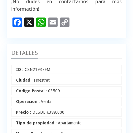
¡No dudes en contactarnos para más
información!
Facebook
X
WhatsApp
Email
Copy
Link
DETALLES
ID
: CSN21937FM
Ciudad
: Finestrat
Código Postal
: 03509
Operación
: Venta
Precio
: DESDE
€
389,000
Tipo de propiedad
: Apartamento