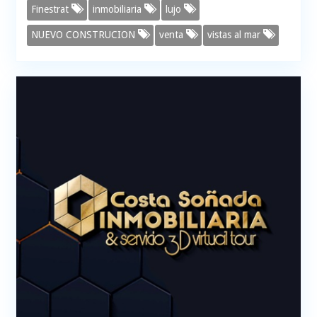
Finestrat
inmobiliaria
lujo
NUEVO CONSTRUCION
venta
vistas al mar