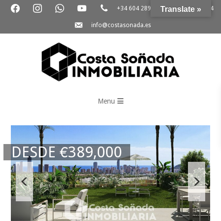
+34 604 289 264
Translate »
+34 865 796 054
info@costasonada.es
Inmobiliaria
Costa
Menu
Soñada
DESDE
€
389,000