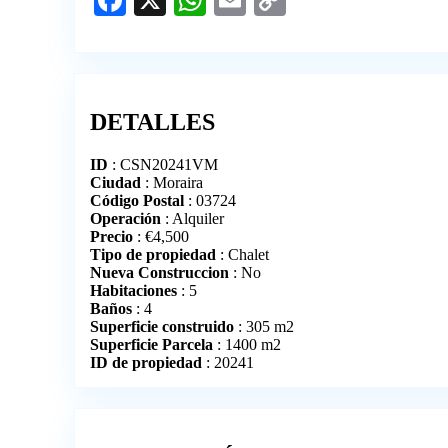
Facebook
X
WhatsApp
Email
Copy
Link
DETALLES
ID
: CSN20241VM
Ciudad
: Moraira
Código Postal
: 03724
Operación
: Alquiler
Precio
:
€
4,500
Tipo de propiedad
: Chalet
Nueva Construccion
: No
Habitaciones
: 5
Baños
: 4
Superficie construido
: 305 m2
Superficie Parcela
: 1400 m2
ID de propiedad
: 20241