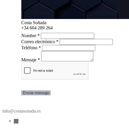
Costa Soñada
+34 604 289 264
Nombre *
Correo electrónico *
Teléfono *
Mensaje *
Enviar mensaje
info@costasonada.es
email-
alt