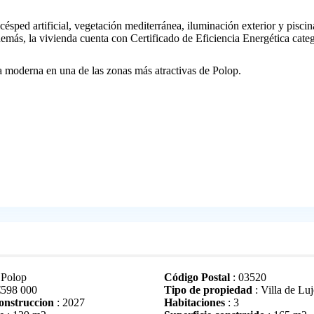
sped artificial, vegetación mediterránea, iluminación exterior y piscin
más, la vivienda cuenta con Certificado de Eficiencia Energética cate
a moderna en una de las zonas más atractivas de Polop.
 Polop
Código Postal
: 03520
€
598 000
Tipo de propiedad
: Villa de Lu
onstruccion
: 2027
Habitaciones
: 3