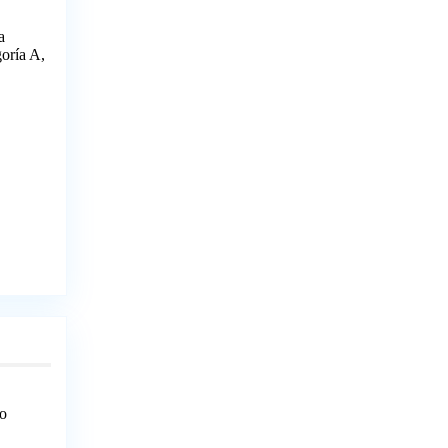
a
goría A,
jo