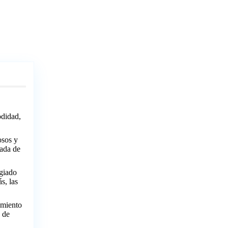
odidad,
osos y
vada de
egiado
s, las
amiento
 de