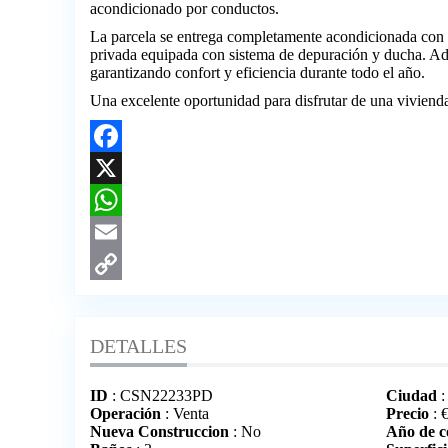
acondicionado por conductos.
La parcela se entrega completamente acondicionada con cé
privada equipada con sistema de depuración y ducha. Ade
garantizando confort y eficiencia durante todo el año.
Una excelente oportunidad para disfrutar de una viviend
Facebook
X
WhatsApp
Email
Copy
Link
DETALLES
ID
: CSN22233PD
Ciudad
:
Operación
: Venta
Precio
:
Nueva Construccion
: No
Año de c