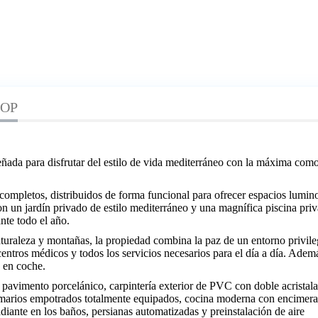
LOP
eñada para disfrutar del estilo de vida mediterráneo con la máxima com
completos, distribuidos de forma funcional para ofrecer espacios lumin
 con un jardín privado de estilo mediterráneo y una magnífica piscina pri
ante todo el año.
aturaleza y montañas, la propiedad combina la paz de un entorno privil
centros médicos y todos los servicios necesarios para el día a día. Ademá
 en coche.
ye pavimento porcelánico, carpintería exterior de PVC con doble acristal
marios empotrados totalmente equipados, cocina moderna con encimera
adiante en los baños, persianas automatizadas y preinstalación de aire