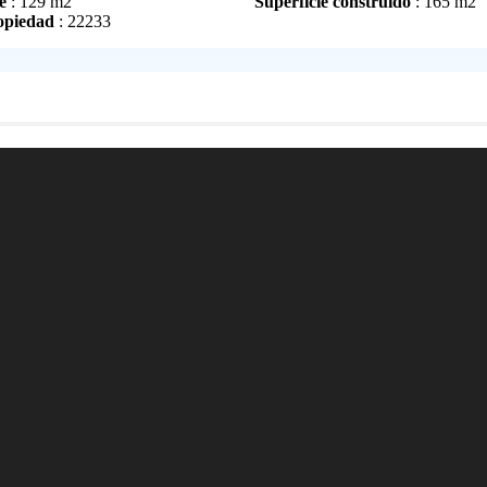
e
: 129 m2
Superficie construido
: 165 m2
opiedad
: 22233