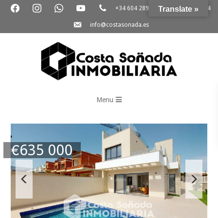
+34 604 289 264
Translate »
+34 865 796 054
info@costasonada.es
Inmobiliaria
Costa
Menu
Soñada
€
635 000