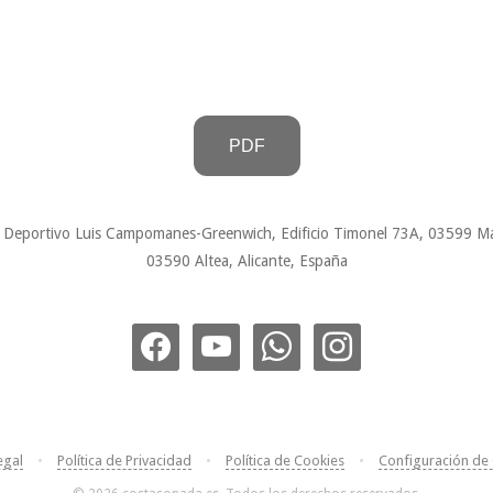
PDF
 Deportivo Luis Campomanes-Greenwich, Edificio Timonel 73A, 03599 Ma
03590 Altea, Alicante, España
facebook
youtube
whatsapp
instagram
egal
•
Política de Privacidad
•
Política de Cookies
•
Configuración de