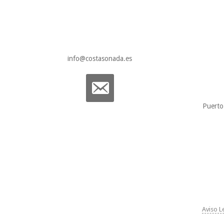
info@costasonada.es
email-
alt
Puerto
Aviso L