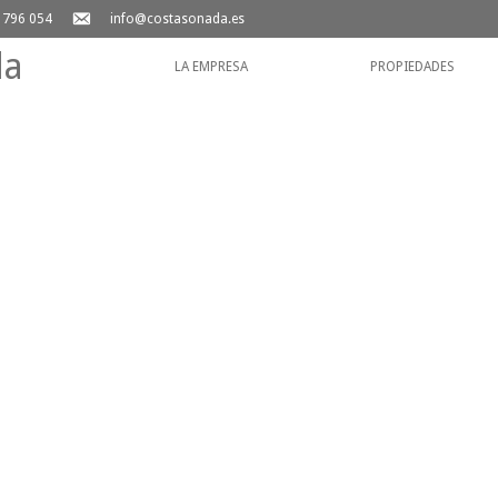
email-
 796 054
info@costasonada.es
alt
Primary
LA EMPRESA
PROPIEDADES
Navigation
Menu