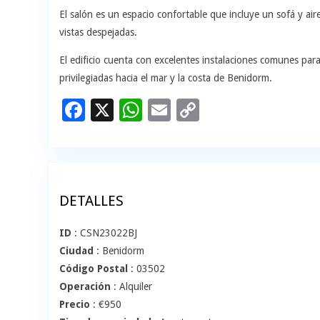
El salón es un espacio confortable que incluye un sofá y air
vistas despejadas.
El edificio cuenta con excelentes instalaciones comunes para
privilegiadas hacia el mar y la costa de Benidorm.
Facebook
X
WhatsApp
Email
Copy
Link
DETALLES
ID
: CSN23022BJ
Ciudad
: Benidorm
Código Postal
: 03502
Operación
: Alquiler
Precio
:
€
950