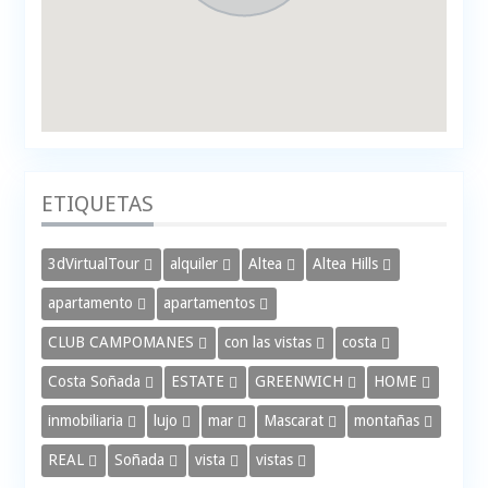
ETIQUETAS
3dVirtualTour
alquiler
Altea
Altea Hills
apartamento
apartamentos
CLUB CAMPOMANES
con las vistas
costa
Costa Soñada
ESTATE
GREENWICH
HOME
inmobiliaria
lujo
mar
Mascarat
montañas
REAL
Soñada
vista
vistas