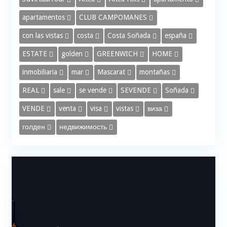
apartamentos
CLUB CAMPOMANES
con las vistas
costa
Costa Soñada
españa
ESTATE
golden
GREENWICH
HOME
inmobiliaria
mar
Mascarat
montañas
REAL
sale
se vende
SEVENDE
Soñada
VENDE
venta
visa
vistas
виза
голден
недвижимость