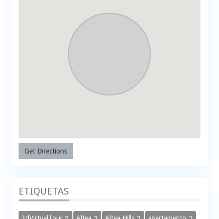
Get Directions
ETIQUETAS
3dVirtualTour
Altea
Altea Hills
apartamento