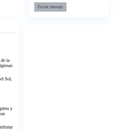
Enviar mensaje
 de la
igiosas
el Sol,
pleto y
 un
isfrutar