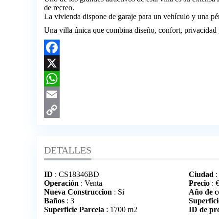
de recreo.
La vivienda dispone de garaje para un vehículo y una pér
Una villa única que combina diseño, confort, privacidad 
Facebook
X
WhatsApp
Email
Copy
Link
DETALLES
ID
: CS18346BD
Ciudad
:
Operación
: Venta
Precio
:
Nueva Construccion
: Si
Año de c
Baños
: 3
Superfici
Superficie Parcela
: 1700 m2
ID de pr