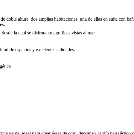
 de doble altura, dos amplias habitaciones, una de ellas en suite con ba
es.
desde la cual se disfrutan magníficas vistas al mar.
tud de espacios y excelentes calidades:
gética
zona verde, ideal para crear áreas de ocio, descanso, jardín paisajístico 