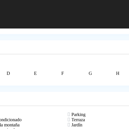
D
E
F
G
H
Parking
ondicionado
Terraza
 la montaña
Jardín