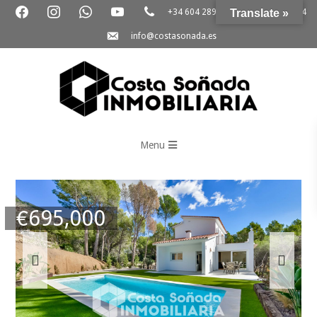
+34 604 289 264
Translate »
+34 865 796 054
info@costasonada.es
Inmobiliaria
Costa
Menu
Soñada
€
695,000