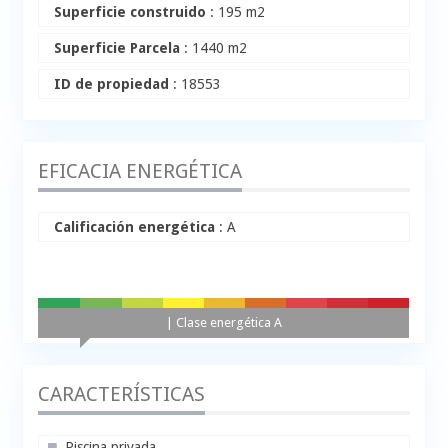
Superficie construido
: 195 m2
Superficie Parcela
: 1440 m2
ID de propiedad
: 18553
EFICACIA ENERGÉTICA
Calificación energética
: A
A+
A
B
C
D
E
F
G
H
| Clase energética A
CARACTERÍSTICAS
Piscina privada