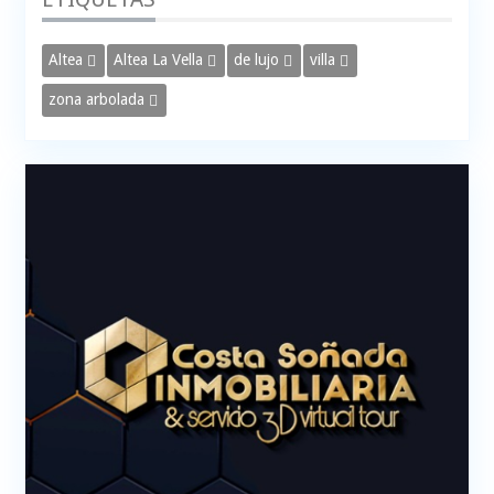
Altea
Altea La Vella
de lujo
villa
zona arbolada