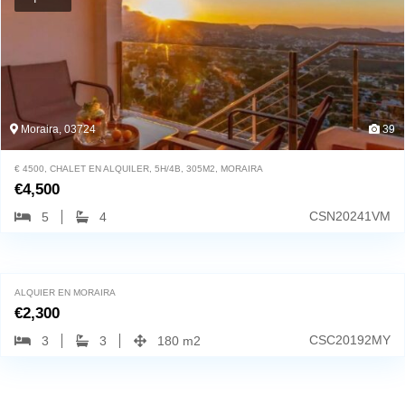
Moraira, 03724
39
€ 4500, CHALET EN ALQUILER, 5H/4B, 305M2, MORAIRA
€
4,500
CSN20241VM
5
4
Calpe, 03710
24
ALQUIER EN MORAIRA
€
2,300
CSC20192MY
3
3
180 m2