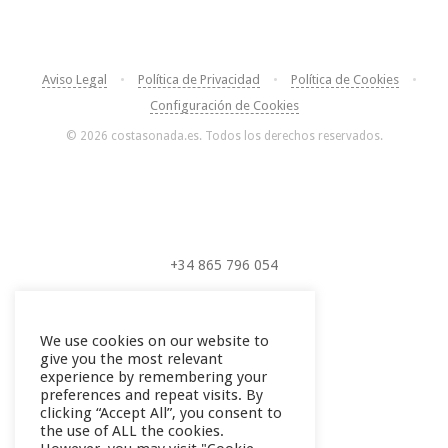
Aviso Legal
•
Política de Privacidad
•
Política de Cookies
•
Configuración de Cookies
© 2026 costasonada.es. Todos los derechos reservados.
+34 865 796 054
+34 604 289 264
We use cookies on our website to
give you the most relevant
experience by remembering your
preferences and repeat visits. By
clicking “Accept All”, you consent to
the use of ALL the cookies.