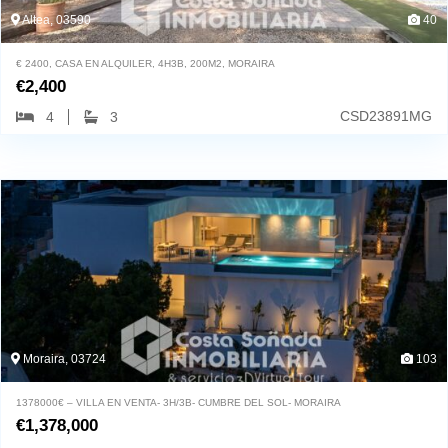
Altea, 03590
40
€ 2400, CASA EN ALQUILER, 4H3B, 200M2, MORAIRA
€
2,400
CSD23891MG
4
3
Moraira, 03724
103
1378000€ – VILLA EN VENTA- 3H/3B- CUMBRE DEL SOL- MORAIRA
€
1,378,000