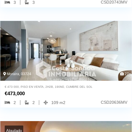
CSD20743MV
3
3
Moraira, 03724
27
€ 473 000, PISO EN VENTA, 2H2B, 190M2, CUMBRE DEL SOL
€
473,000
CSD20636MV
2
2
109 m2
Alquilado