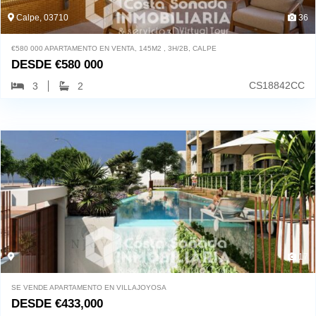
Calpe, 03710
36
€580 000 APARTAMENTO EN VENTA, 145M2 , 3H/2B, CALPE
DESDE
€
580 000
CS18842CC
3
2
17
SE VENDE APARTAMENTO EN VILLAJOYOSA
DESDE
€
433,000