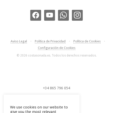
Aviso Legal
•
Política de Privacidad
•
Política de Cookies
•
Configuración de Cookies
© 2026 costasonada.es. Todos los derechos reservados.
+34 865 796 054
+34 604 289 264
We use cookies on our website to
give you the most relevant