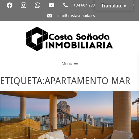
+34 604 289 264
Translate »
+34 865 796 054
info@costasonada.es
Inmobiliaria
Costa
Menu
Soñada
ETIQUETA:APARTAMENTO MAR