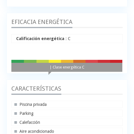
EFICACIA ENERGÉTICA
Calificación energética
: C
A+
A
B
C
D
E
F
G
H
| Clase energética C
CARACTERÍSTICAS
Piscina privada
Parking
Calefacción
Aire acondicionado