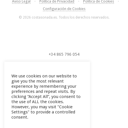
Aviso Legal
•
Política de Privacidad
•
Política de Cookies
•
Configuración de Cookies
© 2026 costasonada.es. Todos los derechos reservados.
+34 865 796 054
+34 604 289 264
We use cookies on our website to
give you the most relevant
experience by remembering your
preferences and repeat visits. By
clicking “Accept All”, you consent to
the use of ALL the cookies.
However, you may visit "Cookie
Settings" to provide a controlled
consent.