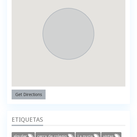
Get Directions
ETIQUETAS
alquiler
cerca de colegio
La nucia
vistas