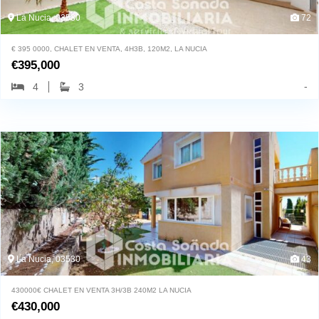
La Nucia, 03530
72
€ 395 0000, CHALET EN VENTA, 4H3B, 120M2, LA NUCIA
€
395,000
-
4
3
La Nucia, 03530
43
430000€ CHALET EN VENTA 3H/3B 240M2 LA NUCIA
€
430,000