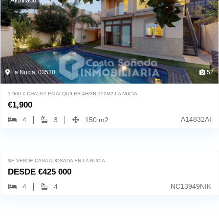
Alquilado
La Nucia, 03530
52
1 900 €-CHALET EN ALQUILER-4H/3B-150M2-LA NUCIA
€
1,900
A14832AI
4
3
150 m2
La Nucia, 03530
81
SE VENDE CASA ADOSADA EN LA NUCIA
DESDE
€
425 000
NC13949NIK
4
4