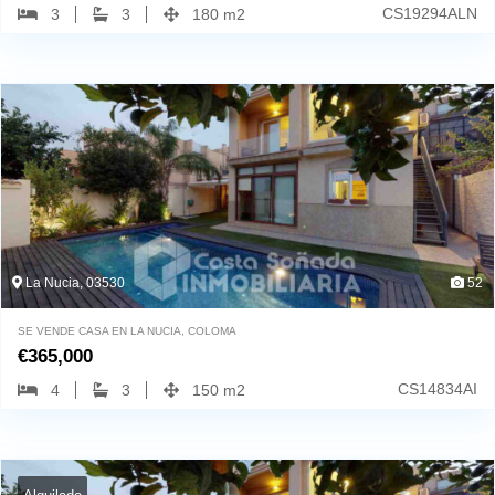
CS19294ALN
3
3
180 m2
La Nucia, 03530
52
SE VENDE CASA EN LA NUCIA, COLOMA
€
365,000
CS14834AI
4
3
150 m2