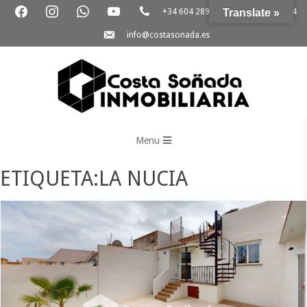
+34 604 289 264
Translate »
+34 865 796 054
info@costasonada.es
Inmobiliaria
Costa
Menu
Soñada
ETIQUETA:LA NUCIA