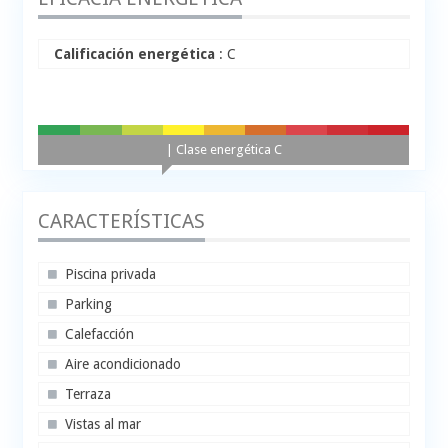
Calificación energética
: C
A+
A
B
C
D
E
F
G
H
| Clase energética C
CARACTERÍSTICAS
Piscina privada
Parking
Calefacción
Aire acondicionado
Terraza
Vistas al mar