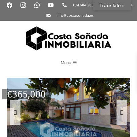
+34 604 289 264
Translate »
+34 865 796 054
info@costasonada.es
Inmobiliaria
Costa
Menu
Soñada
€
365,000