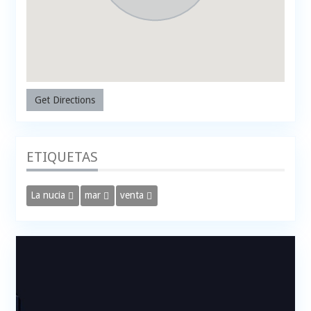
Get Directions
ETIQUETAS
La nucia
mar
venta