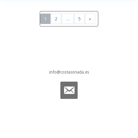
1
2
…
5
»
info@costasonada.es