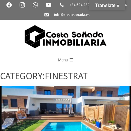
+34 604 289 264
Translate »
+34 865 796 054
info@costasonada.es
Inmobiliaria
Costa
Menu
Soñada
CATEGORY:FINESTRAT