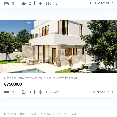
CSD23269FP
3
2
110 m2
Finestrat, 03509
10
€ 750 000, CHALET EN VENTA, 3H/3B, FINESTRAT, 160M2
€
750,000
CSN23257FI
3
3
160 m2
Finestrat, 03509
43
€ 819 900, CHALET EN VENTA, 5H/4B, FINESTRAT, 224M2