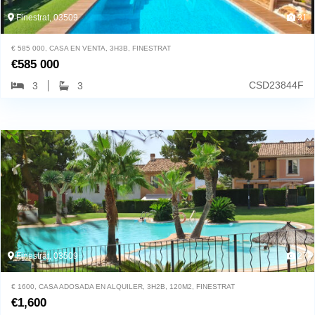
Finestrat, 03509
31
€ 585 000, CASA EN VENTA, 3H3B, FINESTRAT
€
585 000
CSD23844F
3
3
Finestrat, 03509
27
€ 1600, CASA ADOSADA EN ALQUILER, 3H2B, 120M2, FINESTRAT
€
1,600